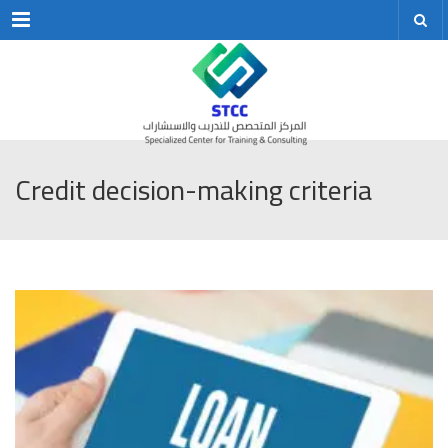
Menu
Credit decision-making criteria