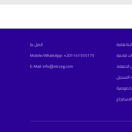
ابط هامة
اتصل بنا
ات قادمة
Mobile/WhatsApp: +201141555175
 الانعقاد
E-Mail: info@stcceg.com
التسجيل
لخصوصية
الاسترجاع