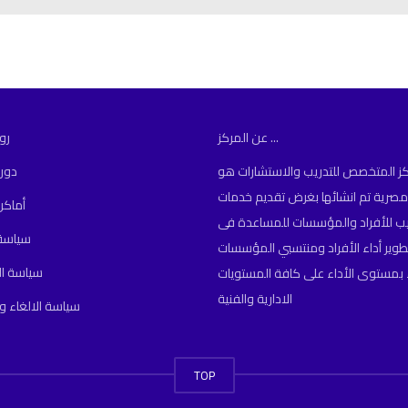
عن المركز ...
رو
كز المتخصص للتدريب والاستشارات هو
دور
رية تم انشائها بغرض تقديم خدمات
أماكن
ريب للأفراد والمؤسسات للمساعدة فى
سياسة 
طوير أداء الأفراد ومنتسبي المؤسسات
سياسة ا
ء بمستوى الأداء على كافة المستويات
الادارية والفنية
سياسة الالغاء و
TOP