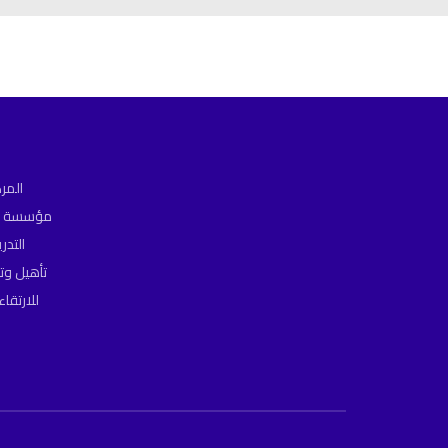
المر
مؤسسة مص
التد
تأهيل وت
للارتقا