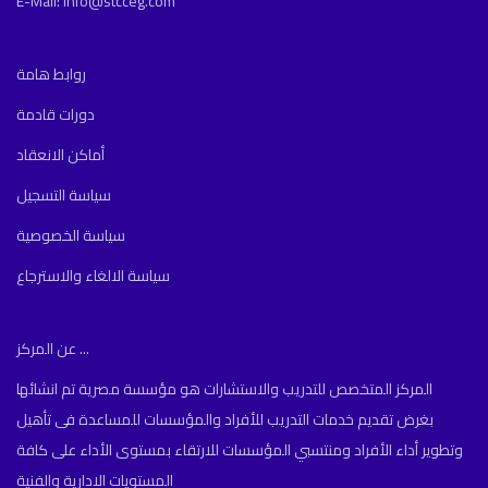
E-Mail: info@stcceg.com
روابط هامة
دورات قادمة
أماكن الانعقاد
سياسة التسجيل
سياسة الخصوصية
سياسة الالغاء والاسترجاع
عن المركز ...
المركز المتخصص للتدريب والاستشارات هو مؤسسة مصرية تم انشائها
بغرض تقديم خدمات التدريب للأفراد والمؤسسات للمساعدة فى تأهيل
وتطوير أداء الأفراد ومنتسبي المؤسسات للارتقاء بمستوى الأداء على كافة
المستويات الادارية والفنية