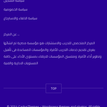
سياسة التسجيل
سياسة الخصوصية
سياسة الالغاء والاسترجاع
عن المركز ...
المركز المتخصص للتدريب والاستشارات هو مؤسسة مصرية تم انشائها
بغرض تقديم خدمات التدريب للأفراد والمؤسسات للمساعدة فى تأهيل
وتطوير أداء الأفراد ومنتسبي المؤسسات للارتقاء بمستوى الأداء على كافة
المستويات الادارية والفنية
TOP
© 2014 CactusThemes - Wordpress themes and plugins. All rights