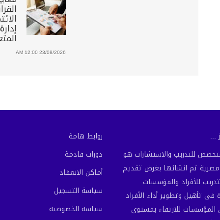
القرار
الائت
إدارة
المتع
23/08/2026 12:00 AM
...
روابط هامة
لمتخصص للتدريب والاستشارات هو
دورات قادمة
رية تم انشائها بغرض تقديم
أماكن الانعقاد
تدريب للأفراد والمؤسسات
سياسة التسجيل
فى تأهيل وتطوير أداء الأفراد
سياسة الخصوصية
المؤسسات للارتقاء بمستوى