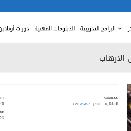
ز
البرامج التدريبية
الدبلومات المهنية
دورات أونلاين
الارهاب
ART
ADDRESS
القاهرة - مصر
26
VIEW MAP
ND
26