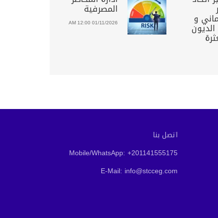
المصرفية
ماني و
01/11/2026 12:00 AM
 الديون
ثرة
اتصل بنا
Mobile/WhatsApp: +201141555175
E-Mail: info@stcceg.com