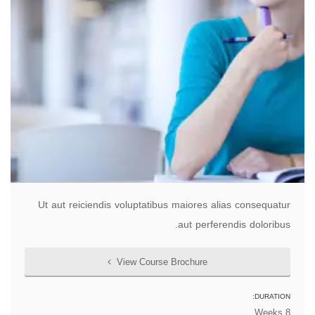
Ut aut reiciendis voluptatibus maiores alias consequatur
aut perferendis doloribus.
View Course Brochure
DURATION:
8 Weeks