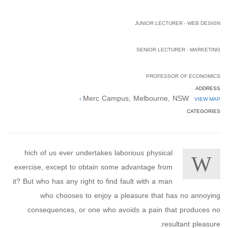
Anthony Lee
JUNIOR LECTURER - WEB DESIGN
Jacky Michaels
SENIOR LECTURER - MARKETING
John Doe
PROFESSOR OF ECONOMICS
ADDRESS
Merc Campus, Melbourne, NSW
VIEW MAP
CATEGORIES
W
hich of us ever undertakes laborious physical
exercise, except to obtain some advantage from
it? But who has any right to find fault with a man
who chooses to enjoy a pleasure that has no annoying
consequences, or one who avoids a pain that produces no
resultant pleasure.