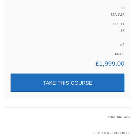
ID:
MA-045
CREDIT:
15
?>
PRICE
£
1,999.00
TAKE THIS COURSE
INSTRUCTORS:
Jennifer Homes
LECTURER - ECONOMICS