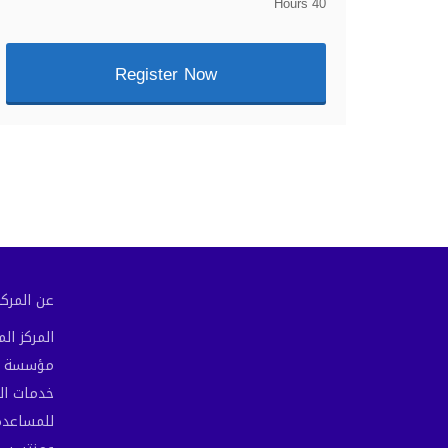
40 Hours
Register Now
عن المركز 
المركز ا
مؤسسة مص
خدمات ال
للمساعدة 