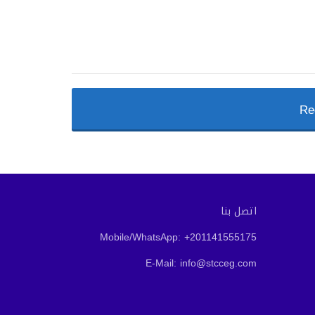
Re
اتصل بنا
Mobile/WhatsApp: +201141555175
E-Mail: info@stcceg.com