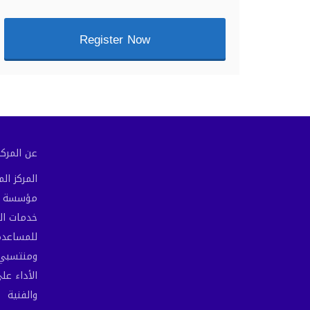
Register Now
عن المركز 
المركز ا
مؤسسة مص
خدمات ال
للمساعدة 
ومنتسبي 
الأداء عل
والفنية