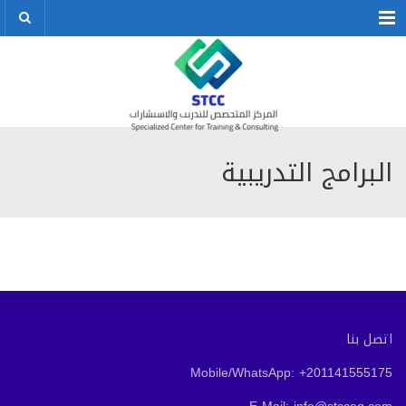
Menu
البرامج التدريبية
اتصل بنا
Mobile/WhatsApp: +201141555175